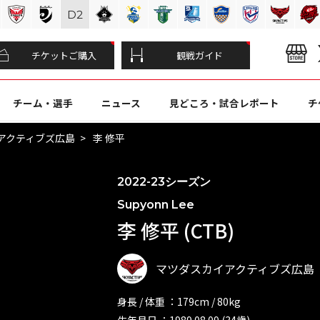
D
2
チケットご購入
観戦ガイド
チーム・選手
ニュース
見どころ・試合レポート
チ
アクティブズ広島
李 修平
2022-23シーズン
Supyonn Lee
李 修平 (CTB)
マツダスカイアクティブズ広島
身長 / 体重 ：179cm / 80kg