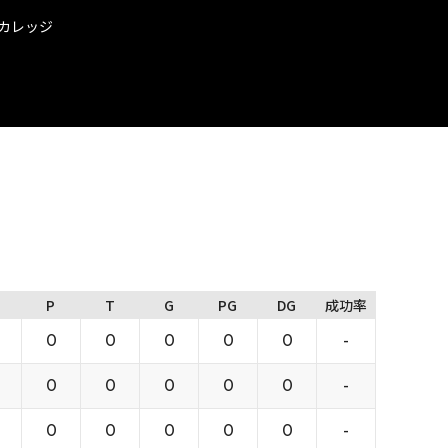
トカレッジ
P
T
G
PG
DG
成功率
0
0
0
0
0
-
0
0
0
0
0
-
0
0
0
0
0
-