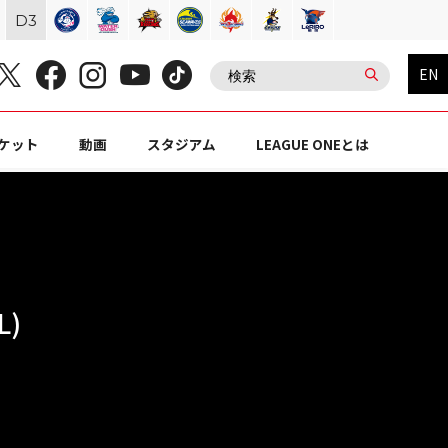
D
3
EN
ケット
動画
スタジアム
LEAGUE ONEとは
L)