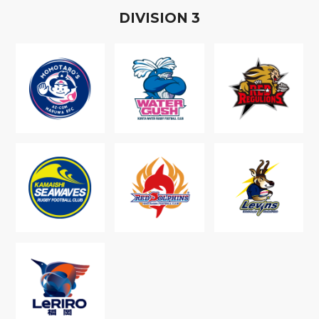
D
IVISION
3