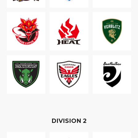
D
IVISION
2