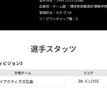
生年月日 ：1992.12.21 (31歳)
出身校・チーム歴 ：横浜修悠館高校 関東学
登録区分：カテゴリA
リーグワンキャップ数：5
選手スタッツ
ディビジョン3
対戦チーム
スコア
イアクティブズ広島
38 -5 LOSE