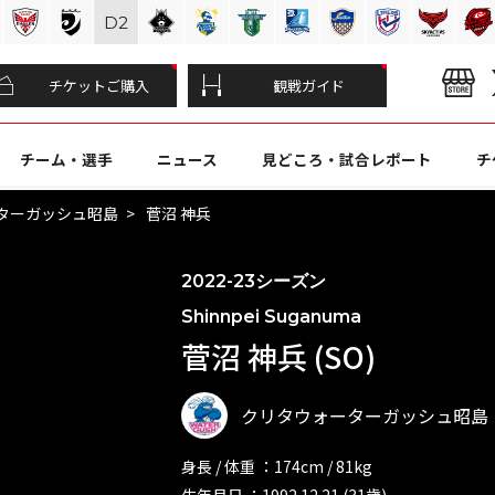
D
2
チケットご購入
観戦ガイド
チーム・選手
ニュース
見どころ・試合レポート
チ
ターガッシュ昭島
菅沼 神兵
2022-23シーズン
Shinnpei Suganuma
菅沼 神兵 (SO)
クリタウォーターガッシュ昭島
身長 / 体重 ：174cm / 81kg