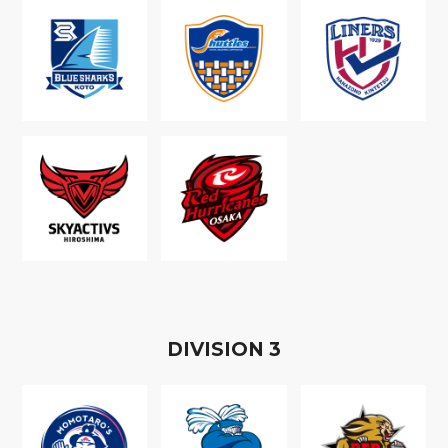
D
IVISION
3