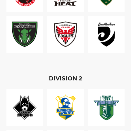
D
IVISION
2