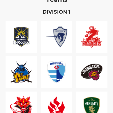
D
IVISION
1