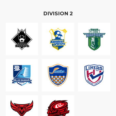
D
IVISION
2