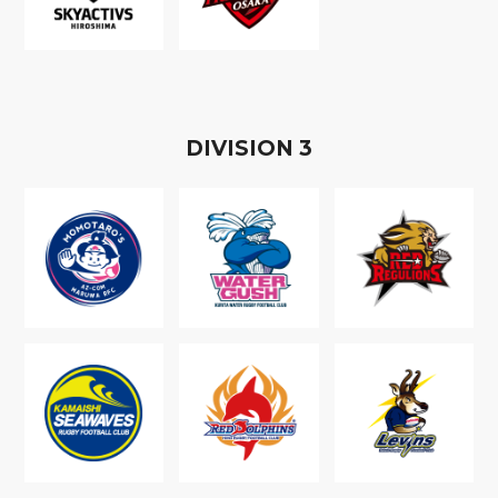
D
IVISION
3