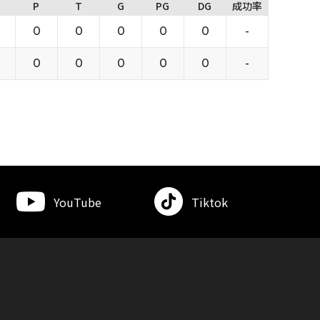
P
T
G
PG
DG
成功率
0
0
0
0
0
-
0
0
0
0
0
-
YouTube
Tiktok