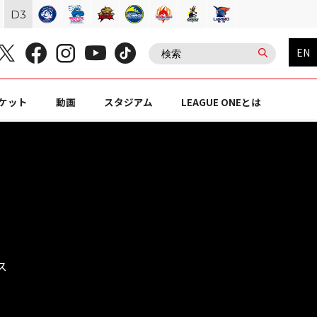
D
3
EN
ケット
動画
スタジアム
LEAGUE ONEとは
ス