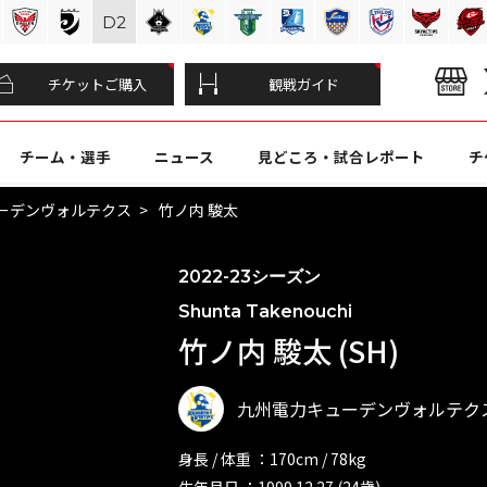
D
2
チケットご購入
観戦ガイド
チーム・選手
ニュース
見どころ・試合レポート
チ
ーデンヴォルテクス
竹ノ内 駿太
2022-23シーズン
Shunta Takenouchi
竹ノ内 駿太 (SH)
九州電力キューデンヴォルテク
身長 / 体重 ：170cm / 78kg