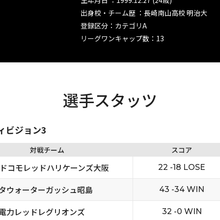
生年月日 ：1999.12.27 (24歳)
出身校・チーム歴 ：長崎南山高校 明治大
登録区分：カテゴリA
リーグワンキャップ数：13
選手スタッツ
ディビジョン3
対戦チーム
スコア
Tドコモレッドハリケーンズ大阪
22 -18 LOSE
タウォーターガッシュ昭島
43 -34 WIN
電力レッドレグリオンズ
32 -0 WIN