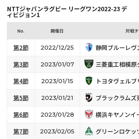
NTTジャパンラグビー リーグワン2022-23 デ
ィビジョン1
No.
開催日
対戦チ
静岡ブルーレヴ
第2節
2022/12/25
三菱重工相模原
第3節
2023/01/07
トヨタヴェルブ
第4節
2023/01/15
ブラックラムズ
第5節
2023/01/21
横浜キヤノンイ
第6節
2023/01/28
グリーンロケッ
第7節
2023/02/05