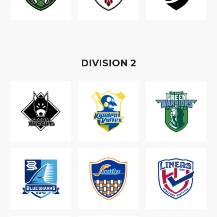
D
IVISION
2