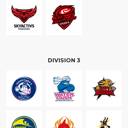
D
IVISION
3