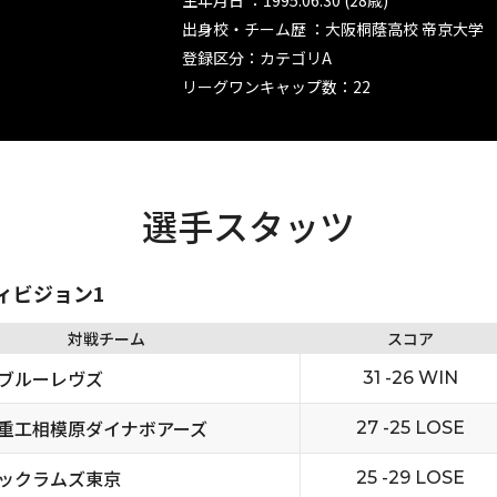
生年月日 ：1995.06.30 (28歳)
出身校・チーム歴 ：大阪桐蔭高校 帝京大学
登録区分：カテゴリA
リーグワンキャップ数：22
選手スタッツ
ディビジョン1
対戦チーム
スコア
ブルーレヴズ
31 -26 WIN
重工相模原ダイナボアーズ
27 -25 LOSE
ックラムズ東京
25 -29 LOSE