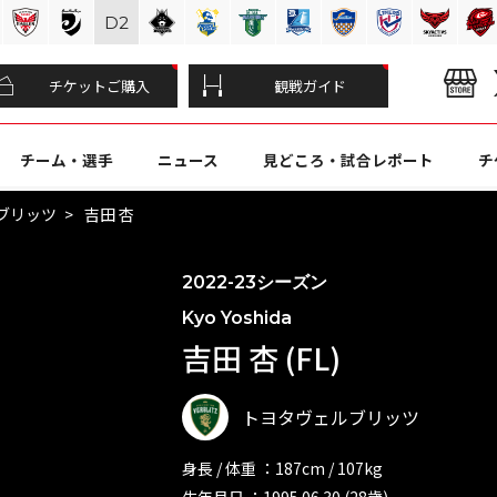
D
2
チケットご購入
観戦ガイド
チーム・選手
ニュース
見どころ・試合レポート
チ
ブリッツ
吉田 杏
2022-23シーズン
Kyo Yoshida
吉田 杏 (FL)
トヨタヴェルブリッツ
身長 / 体重 ：187cm / 107kg