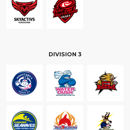
D
IVISION
3