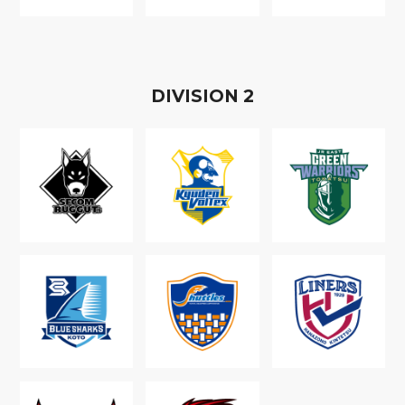
D
IVISION
2