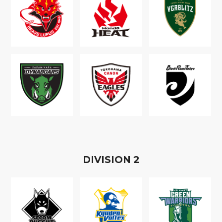
D
IVISION
2