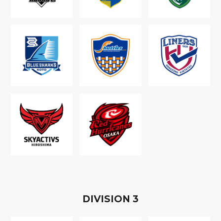
D
IVISION
3