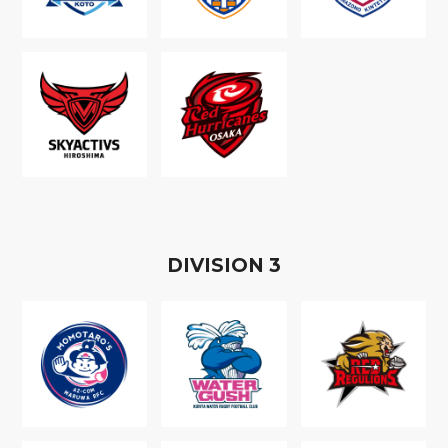
D
IVISION
3