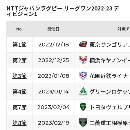
NTTジャパンラグビー リーグワン2022-23 デ
ィビジョン1
No.
開催日
対戦チ
東京サンゴリア
第1節
2022/12/18
横浜キヤノンイ
第2節
2022/12/25
花園近鉄ライナ
第3節
2023/01/08
グリーンロケッ
第4節
2023/01/14
トヨタヴェルブ
第7節
2023/02/04
三菱重工相模原
第8節
2023/02/19