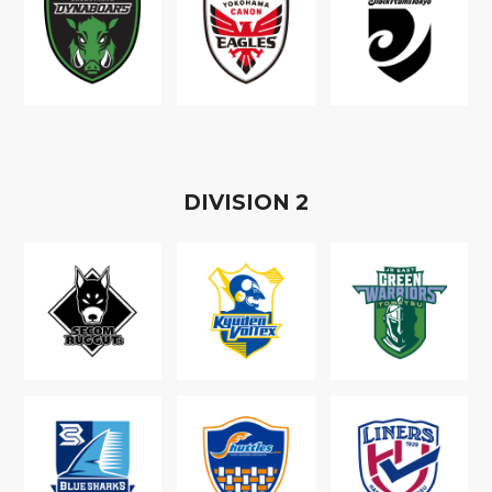
D
IVISION
2