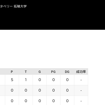
タベリー 拓殖大学
P
T
G
PG
DG
成功率
5
1
0
0
0
-
0
0
0
0
0
-
0
0
0
0
0
-