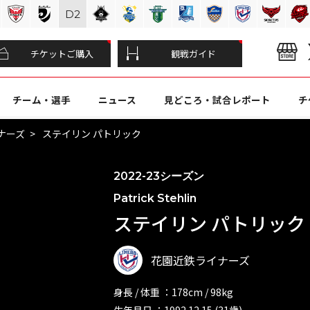
D
2
チケットご購入
観戦ガイド
チーム・選手
ニュース
見どころ・試合レポート
チ
ナーズ
ステイリン パトリック
2022-23シーズン
Patrick Stehlin
ステイリン パトリック (
花園近鉄ライナーズ
身長 / 体重 ：178cm / 98kg