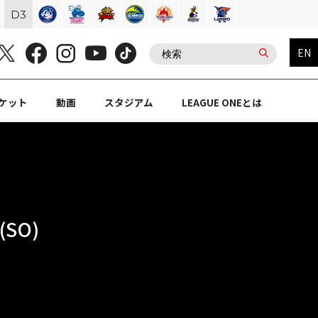
D
3
EN
ケット
動画
スタジアム
LEAGUE ONEとは
SO)