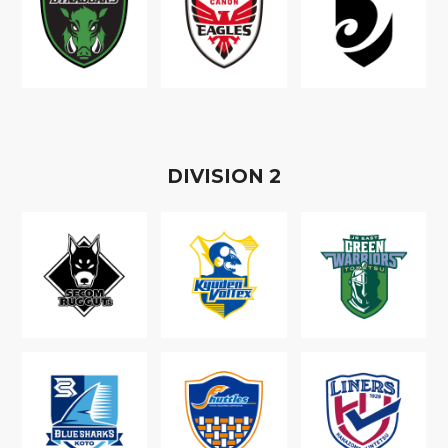
D
IVISION
2