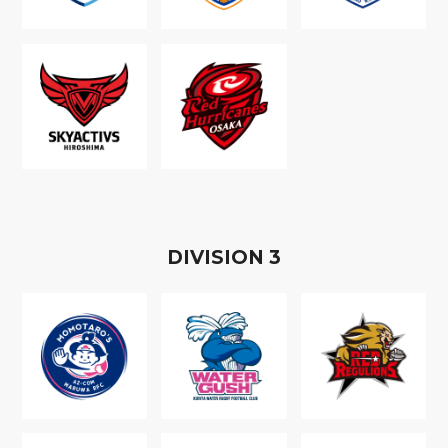
D
IVISION
3