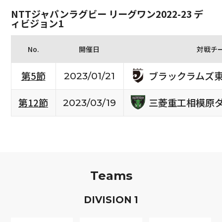
NTTジャパンラグビー リーグワン2022-23 デ
ィビジョン1
No.
開催日
対戦チ
ブラックラムズ
第5節
2023/01/21
三菱重工相模原
第12節
2023/03/19
Teams
D
IVISION
1