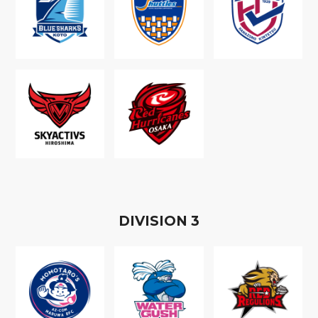
D
IVISION
3