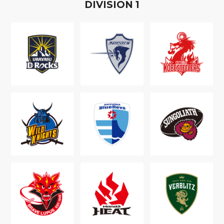
D
IVISION
1