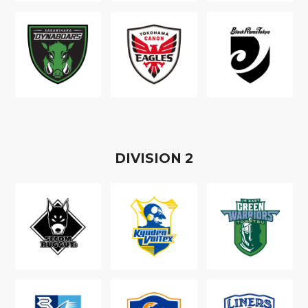
D
IVISION
2