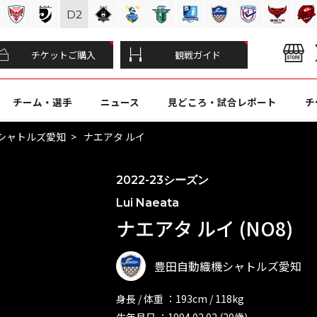
D
2
チケットご購入
観戦ガイド
チーム・選手
ニュース
見どころ・試合レポート
チ
シャトルズ愛知
ナエアタ ルイ
2022-23シーズン
Lui Naeata
ナエアタ ルイ (NO8)
豊田自動織機シャトルズ愛知
身長 / 体重 ：193cm / 118kg