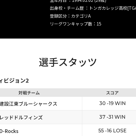
生年月日 ：1994.02.02 (29歳)
出身校・チーム歴 ：トンガカレッジ高校[TGA
登録区分：カテゴリA
リーグワンキャップ数：15
選手スタッツ
ディビジョン2
対戦チーム
スコア
建設江東ブルーシャークス
30 -19 WIN
レッドドルフィンズ
37 -31 WIN
-Rocks
55 -16 LOSE