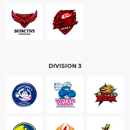
D
IVISION
3