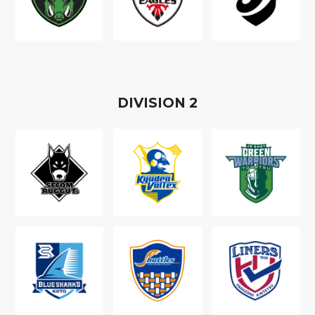
D
IVISION
2