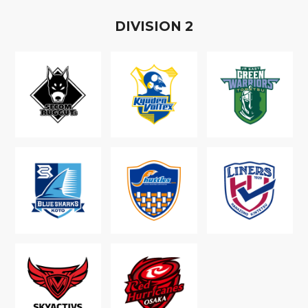
D
IVISION
2