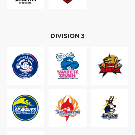
D
IVISION
3