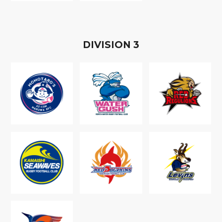
D
IVISION
3