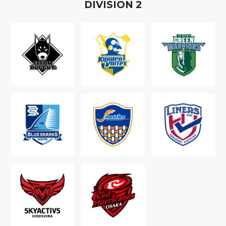
D
IVISION
2