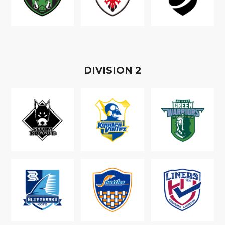
D
IVISION
2