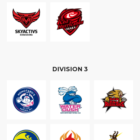
D
IVISION
3