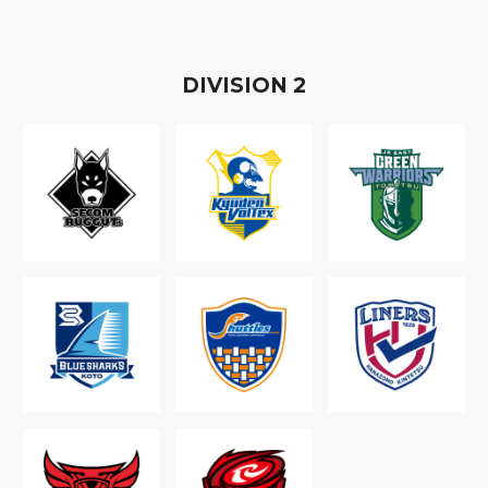
D
IVISION
2