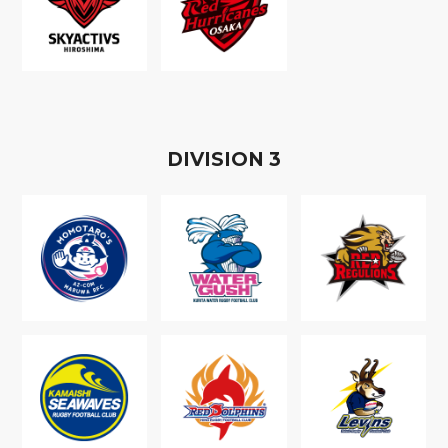
D
IVISION
3