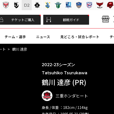
D
2
チケットご購入
観戦ガイド
チーム・選手
ニュース
見どころ・試合レポート
チ
ート
鶴川 達彦
2022-23シーズン
Tatsuhiko Tsurukawa
鶴川 達彦 (PR)
三重ホンダヒート
身長 / 体重 ：182cm / 114kg