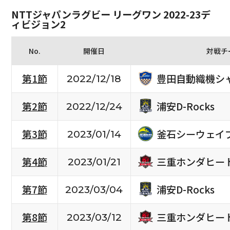
NTTジャパンラグビー リーグワン 2022-23デ
ィビジョン2
No.
開催日
対戦チ
豊田自動織機シ
第1節
2022/12/18
浦安D-Rocks
第2節
2022/12/24
釜石シーウェイ
第3節
2023/01/14
三重ホンダヒー
第4節
2023/01/21
浦安D-Rocks
第7節
2023/03/04
三重ホンダヒー
第8節
2023/03/12