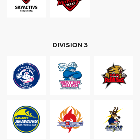
D
IVISION
3