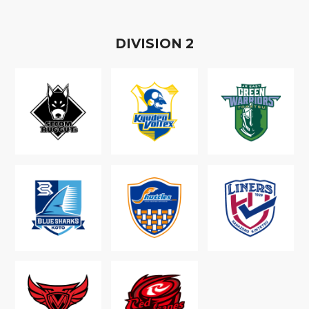
D
IVISION
2