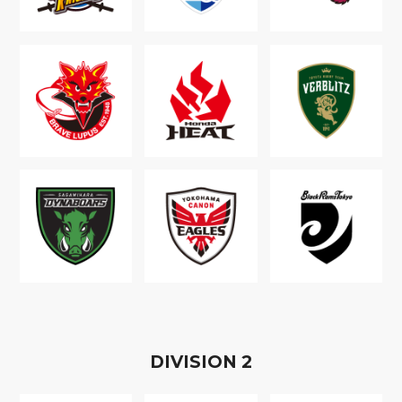
D
IVISION
2