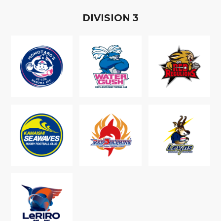
D
IVISION
3