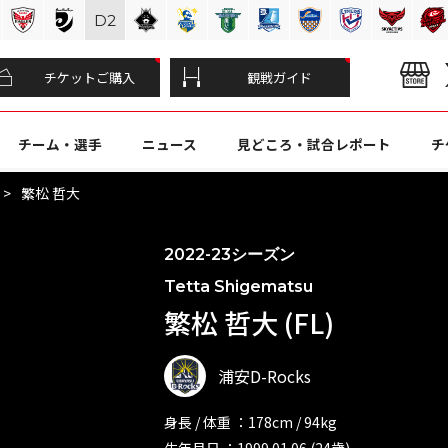
D
2
チケットご購入
観戦ガイド
チーム・選手
ニュース
見どころ・試合レポート
チ
繁松 哲大
2022-23シーズン
Tetta Shigematsu
繁松 哲大 (FL)
浦安D-Rocks
身長 / 体重 ：178cm / 94kg