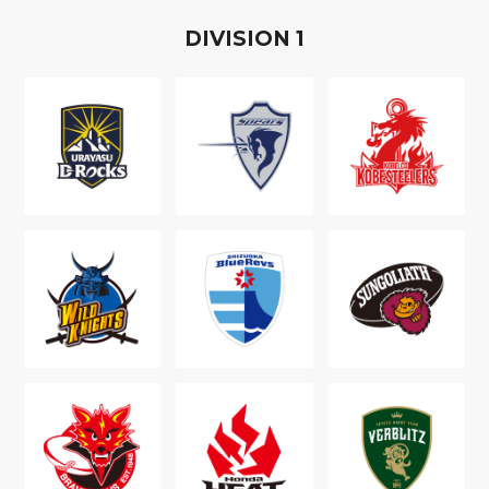
D
IVISION
1