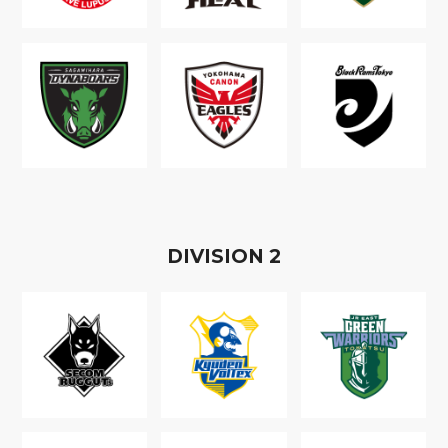
D
IVISION
2