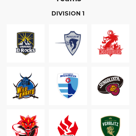
D
IVISION
1