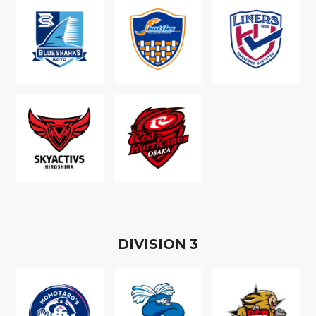
D
IVISION
3