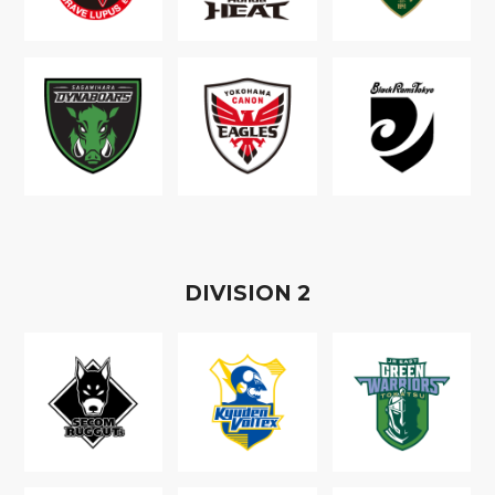
D
IVISION
2