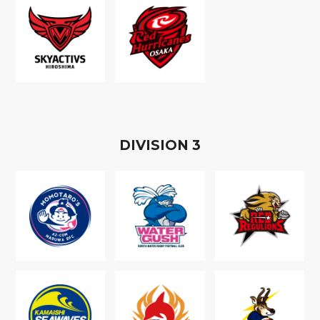
D
IVISION
3