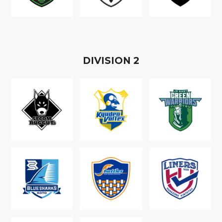
D
IVISION
2