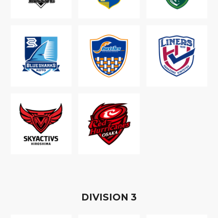
D
IVISION
3