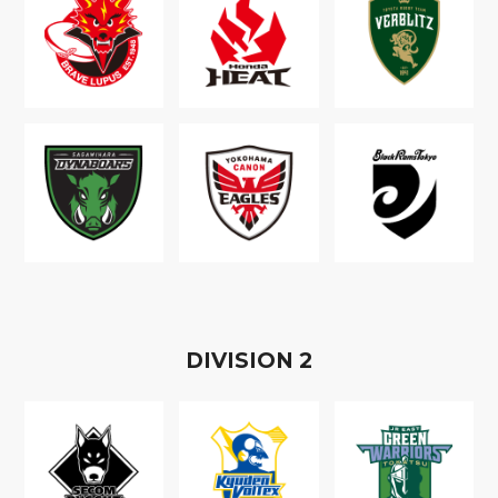
D
IVISION
2