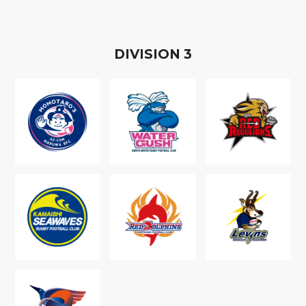
D
IVISION
3