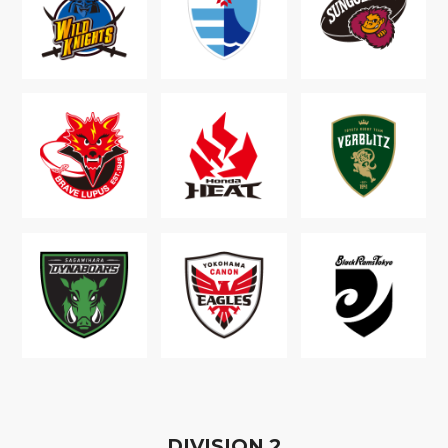
D
IVISION
2