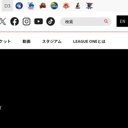
D
3
EN
ケット
動画
スタジアム
LEAGUE ONEとは
イ