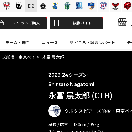
D
2
チケットご購入
観戦ガイド
チーム・選手
ニュース
見どころ・試合レポート
チ
ーズ船橋・東京ベイ
永富 晨太郎
2023-24シーズン
Shintaro Nagatomi
永富 晨太郎 (CTB)
クボタスピアーズ船橋・東京ベ
身長 / 体重 ：180cm / 95kg