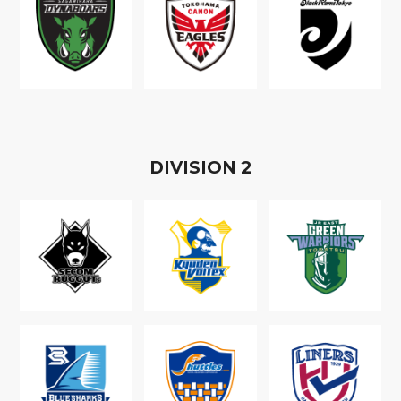
D
IVISION
2