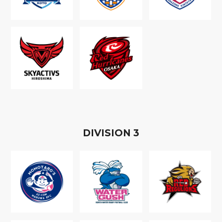
D
IVISION
3