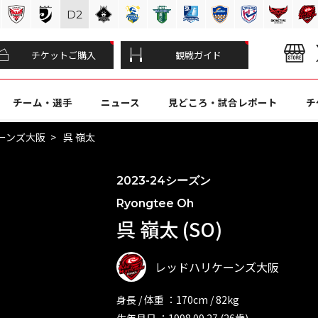
D
2
チケットご購入
観戦ガイド
チーム・選手
ニュース
見どころ・試合レポート
チ
ーンズ大阪
呉 嶺太
2023-24シーズン
Ryongtee Oh
呉 嶺太 (SO)
レッドハリケーンズ大阪
身長 / 体重 ：170cm / 82kg