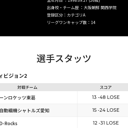
生年月日 ：1998.09.27 (26歳)
出身校・チーム歴 ：大阪朝鮮 関西学院
登録区分：カテゴリA
リーグワンキャップ数：14
選手スタッツ
ディビジョン2
対戦チーム
スコア
ーンロケッツ東葛
13 -48 LOSE
自動織機シャトルズ愛知
15 -24 LOSE
-Rocks
12 -31 LOSE