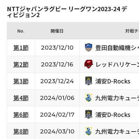
NTTジャパンラグビー リーグワン2023-24 デ
ィビジョン2
No.
開催日
対戦チ
豊田自動織機シ
第1節
2023/12/10
レッドハリケー
第2節
2023/12/16
浦安D-Rocks
第3節
2023/12/24
九州電力キュー
第4節
2024/01/06
浦安D-Rocks
第6節
2024/02/17
九州電力キュー
第8節
2024/03/10