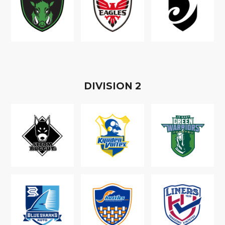
D
IVISION
2