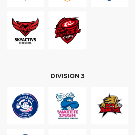
D
IVISION
3