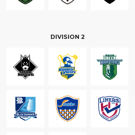
D
IVISION
2