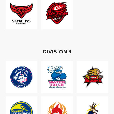
D
IVISION
3