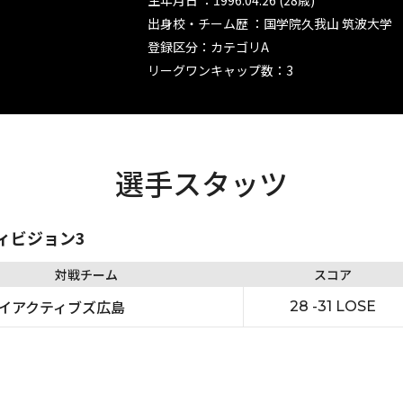
生年月日 ：1996.04.26 (28歳)
出身校・チーム歴 ：国学院久我山 筑波大学
登録区分：カテゴリA
リーグワンキャップ数：3
選手スタッツ
ディビジョン3
対戦チーム
スコア
イアクティブズ広島
28 -31 LOSE