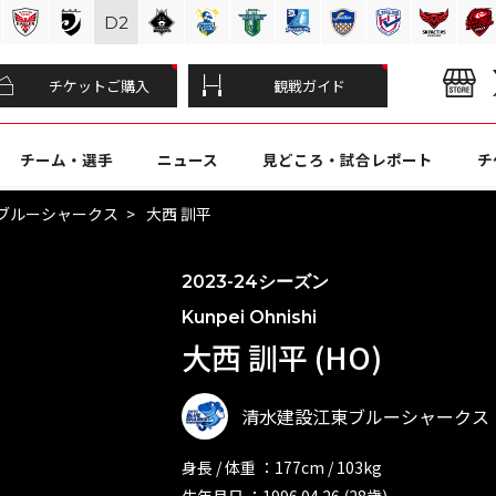
D
2
チケットご購入
観戦ガイド
チーム・選手
ニュース
見どころ・試合レポート
チ
ブルーシャークス
大西 訓平
2023-24シーズン
Kunpei Ohnishi
大西 訓平 (HO)
清水建設江東ブルーシャークス
身長 / 体重 ：177cm / 103kg