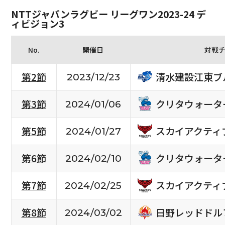
NTTジャパンラグビー リーグワン2023-24 デ
ィビジョン3
No.
開催日
対戦
清水建設江東ブ
第2節
2023/12/23
クリタウォータ
第3節
2024/01/06
スカイアクティ
第5節
2024/01/27
クリタウォータ
第6節
2024/02/10
スカイアクティ
第7節
2024/02/25
日野レッドドル
第8節
2024/03/02