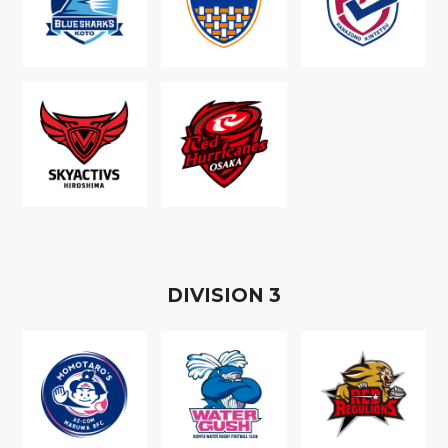
D
IVISION
3