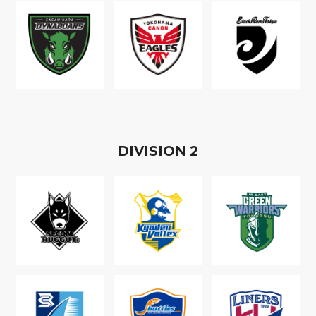
D
IVISION
2