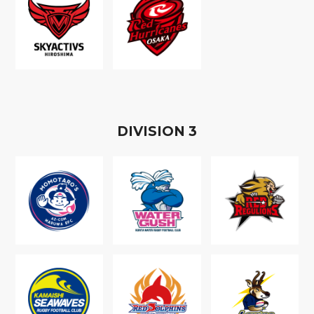
D
IVISION
3