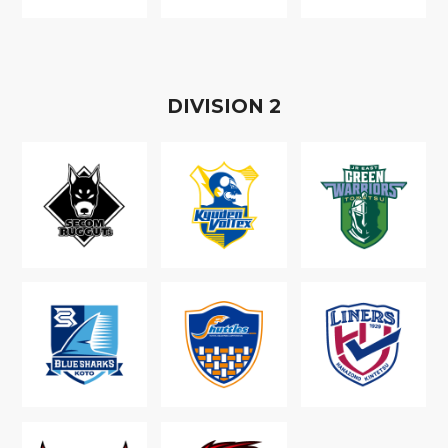
D
IVISION
2