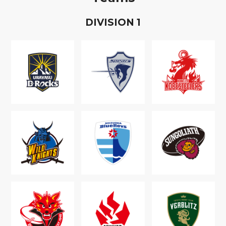
D
IVISION
1