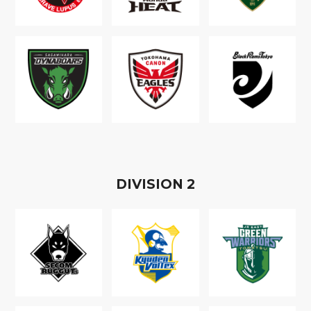
D
IVISION
2