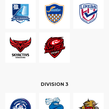
D
IVISION
3