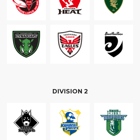
D
IVISION
2