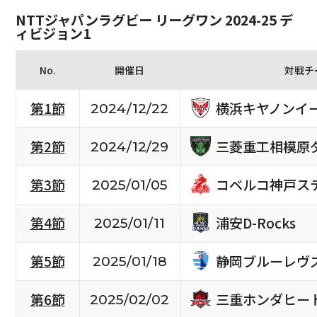
NTTジャパンラグビー リーグワン 2024-25 デ
ィビジョン1
No.
開催日
対戦チ
横浜キヤノンイ
第1節
2024/12/22
三菱重工相模原
第2節
2024/12/29
コベルコ神戸ス
第3節
2025/01/05
浦安D-Rocks
第4節
2025/01/11
静岡ブルーレヴ
第5節
2025/01/18
三重ホンダヒー
第6節
2025/02/02