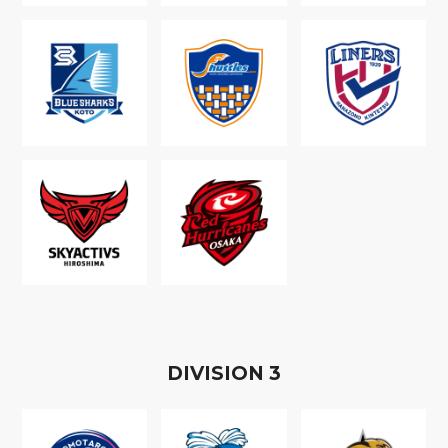
D
IVISION
3