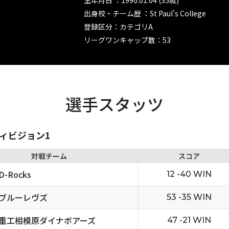
生年月日 ：1990.01.04 (35歳)
出身校・チーム歴 ：St Paul’s College
登録区分：カテゴリA
リーグワンキャップ数：53
選手スタッツ
ディビジョン1
対戦チーム
スコア
-Rocks
12 -40 WIN
ブルーレヴズ
53 -35 WIN
重工相模原ダイナボアーズ
47 -21 WIN