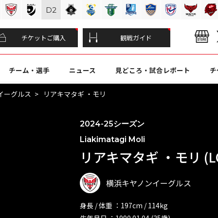
D
2
チケットご購入
観戦ガイド
チーム・選手
ニュース
見どころ・試合レポート
チ
イーグルス
リアキマタギ ・モリ
2024-25シーズン
Liakimatagi Moli
リアキマタギ ・モリ (L
横浜キヤノンイーグルス
身長 / 体重 ：197cm / 114kg