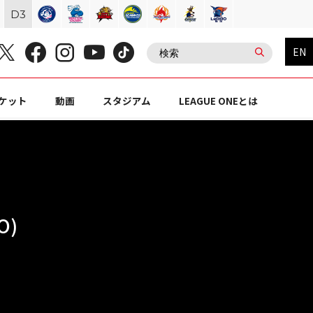
D
3
EN
ケット
動画
スタジアム
LEAGUE ONEとは
O)