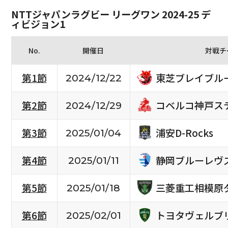
NTTジャパンラグビー リーグワン 2024-25 デ
ィビジョン1
No.
開催日
対戦チ
東芝ブレイブル
第1節
2024/12/22
コベルコ神戸ス
第2節
2024/12/29
浦安D-Rocks
第3節
2025/01/04
静岡ブルーレヴ
第4節
2025/01/11
三菱重工相模原
第5節
2025/01/18
トヨタヴェルブ
第6節
2025/02/01