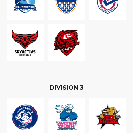
D
IVISION
3