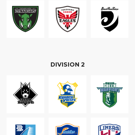
D
IVISION
2