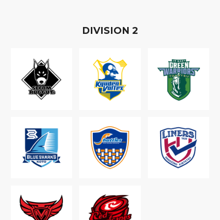
D
IVISION
2