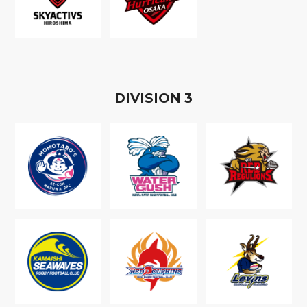
D
IVISION
3