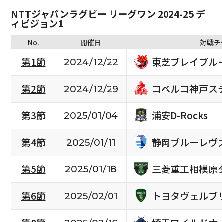
NTTジャパンラグビー リーグワン 2024-25 デ
ィビジョン1
No.
開催日
対戦チ
東芝ブレイブル
第1節
2024/12/22
コベルコ神戸ス
第2節
2024/12/29
浦安D-Rocks
第3節
2025/01/04
静岡ブルーレヴ
第4節
2025/01/11
三菱重工相模原
第5節
2025/01/18
トヨタヴェルブ
第6節
2025/02/01