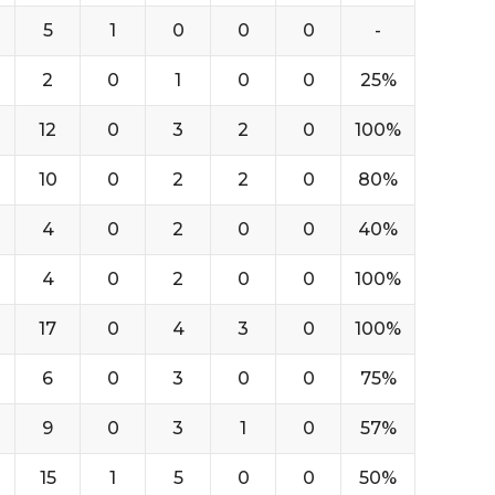
5
1
0
0
0
-
2
0
1
0
0
25%
12
0
3
2
0
100%
10
0
2
2
0
80%
4
0
2
0
0
40%
4
0
2
0
0
100%
17
0
4
3
0
100%
6
0
3
0
0
75%
9
0
3
1
0
57%
15
1
5
0
0
50%