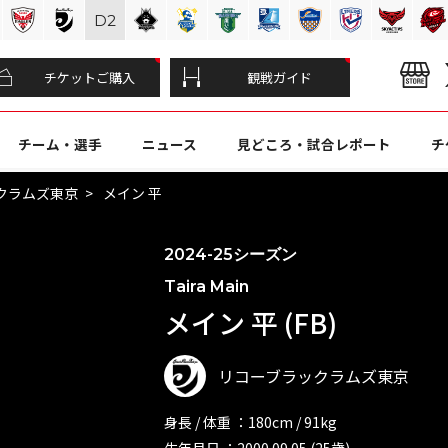
D
2
チケットご購入
観戦ガイド
チーム・選手
ニュース
見どころ・試合レポート
チ
クラムズ東京
メイン 平
2024-25シーズン
Taira Main
メイン 平 (FB)
リコーブラックラムズ東京
身長 / 体重 ：180cm / 91kg