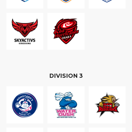
D
IVISION
3