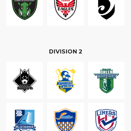
D
IVISION
2