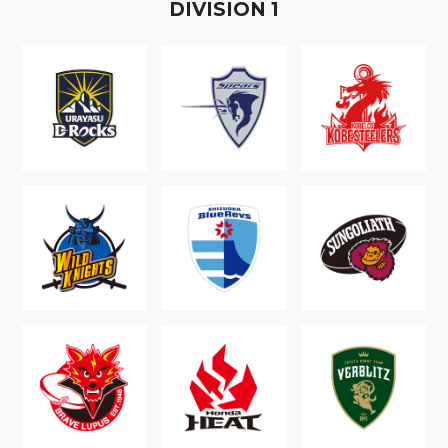
D
IVISION
1