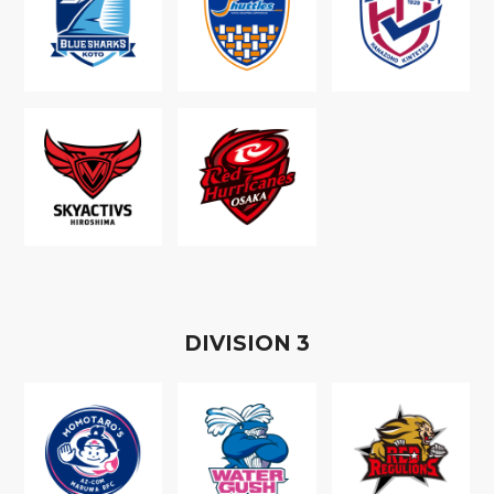
D
IVISION
3