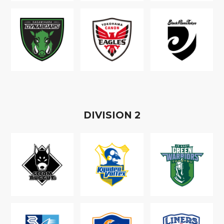
D
IVISION
2