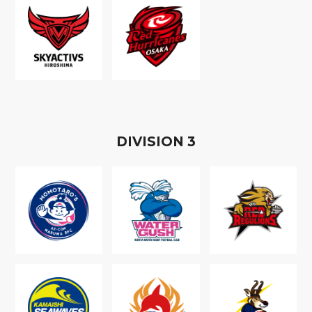
D
IVISION
3