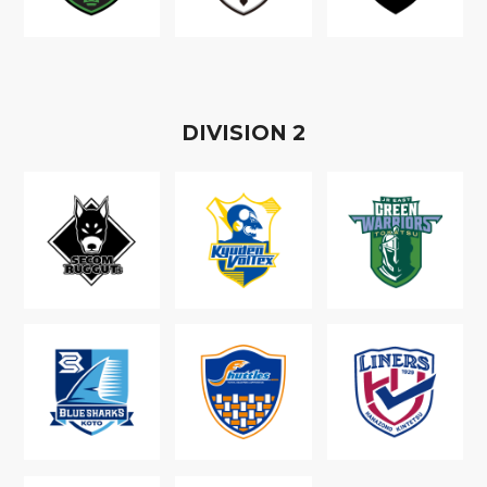
D
IVISION
2