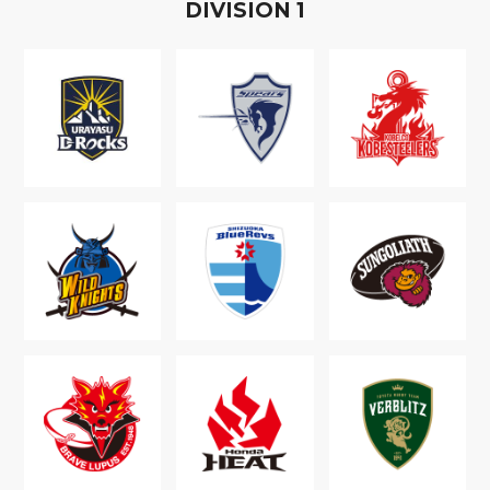
D
IVISION
1