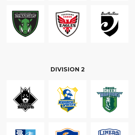
D
IVISION
2