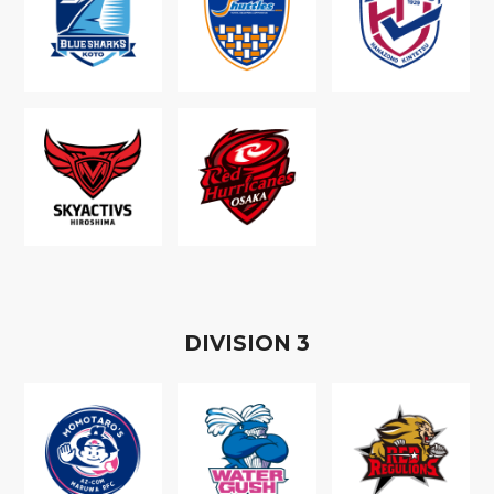
D
IVISION
3