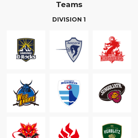
Teams
D
IVISION
1