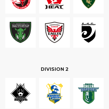
D
IVISION
2