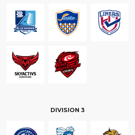
D
IVISION
3