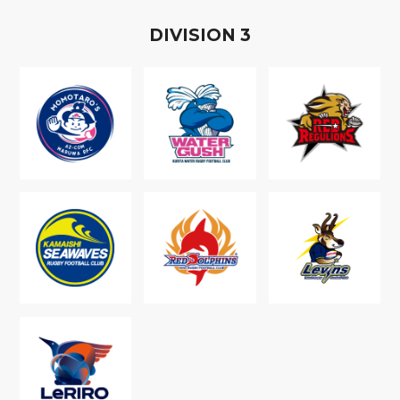
D
IVISION
3