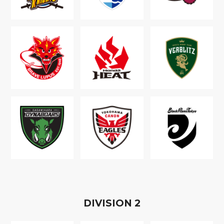
D
IVISION
2